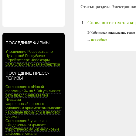
Статьи раздела Электронн
1.
Снова висит пустая ко
В Чебоксарах заказываешь товар 
...
подробнее
ПОСЛЕДНИЕ ФИРМЫ
Управление Росреестра по
Чувашской Республике
Стройэксперт Чебоксары
ООО Строительная экспертиза
ПОСЛЕДНИЕ ПРЕСС-
РЕЛИЗЫ
Соглашение с «Новой
формацией» на ЧЭФ усиливает
сеть предпринимателей
Чувашии
Фарфоровый проект с
чувашским орнаментом выводит
народные промыслы в деловой
формат
Соглашение Чувашии с
«Яндексом» открывает
туристическому бизнесу новые
цифровые каналы