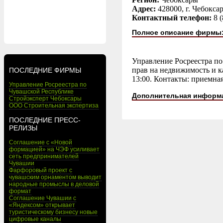
Адрес:
428000, г. Чебоксар
Контактный телефон:
8 
Полное описание фирмы
Управление Росреестра по
прав на недвижимость и ка
ПОСЛЕДНИЕ ФИРМЫ
13:00. Контакты: приемная 
Управление Росреестра по
Чувашской Республике
Дополнительная информ
Стройэксперт Чебоксары
ООО Строительная экспертиза
ПОСЛЕДНИЕ ПРЕСС-
РЕЛИЗЫ
Соглашение с «Новой
формацией» на ЧЭФ усиливает
сеть предпринимателей
Чувашии
Фарфоровый проект с
чувашским орнаментом выводит
народные промыслы в деловой
формат
Соглашение Чувашии с
«Яндексом» открывает
туристическому бизнесу новые
цифровые каналы