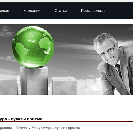
авная
Компании
Статьи
Пресс-релизы
ура - пункты приема
траница
Услуги
Макулатура - пункты приема