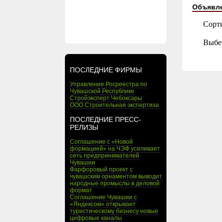
Объявл
Сорт
Выбе
ПОСЛЕДНИЕ ФИРМЫ
Управление Росреестра по
Чувашской Республике
Стройэксперт Чебоксары
ООО Строительная экспертиза
ПОСЛЕДНИЕ ПРЕСС-
РЕЛИЗЫ
Соглашение с «Новой
формацией» на ЧЭФ усиливает
сеть предпринимателей
Чувашии
Фарфоровый проект с
чувашским орнаментом выводит
народные промыслы в деловой
формат
Соглашение Чувашии с
«Яндексом» открывает
туристическому бизнесу новые
цифровые каналы