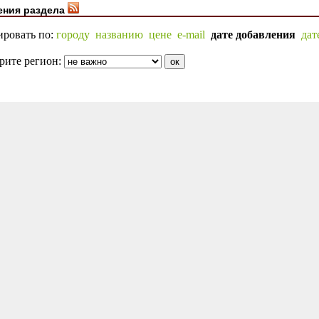
ения раздела
ировать по:
городу
названию
цене
e-mail
дате добавления
дат
рите регион: