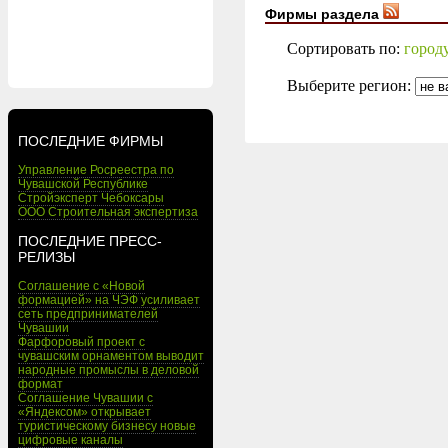
Фирмы раздела
Сортировать по:
город
Выберите регион:
ПОСЛЕДНИЕ ФИРМЫ
Управление Росреестра по
Чувашской Республике
Стройэксперт Чебоксары
ООО Строительная экспертиза
ПОСЛЕДНИЕ ПРЕСС-
РЕЛИЗЫ
Соглашение с «Новой
формацией» на ЧЭФ усиливает
сеть предпринимателей
Чувашии
Фарфоровый проект с
чувашским орнаментом выводит
народные промыслы в деловой
формат
Соглашение Чувашии с
«Яндексом» открывает
туристическому бизнесу новые
цифровые каналы