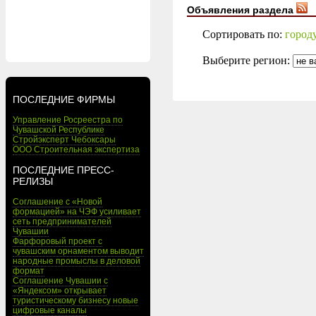
Объявления раздела
Сортировать по:
город
Выберите регион:
ПОСЛЕДНИЕ ФИРМЫ
Управление Росреестра по
Чувашской Республике
Стройэксперт Чебоксары
ООО Строительная экспертиза
ПОСЛЕДНИЕ ПРЕСС-
РЕЛИЗЫ
Соглашение с «Новой
формацией» на ЧЭФ усиливает
сеть предпринимателей
Чувашии
Фарфоровый проект с
чувашским орнаментом выводит
народные промыслы в деловой
формат
Соглашение Чувашии с
«Яндексом» открывает
туристическому бизнесу новые
цифровые каналы